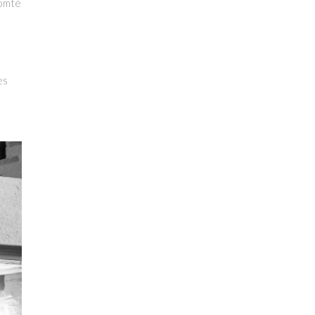
Comté
es