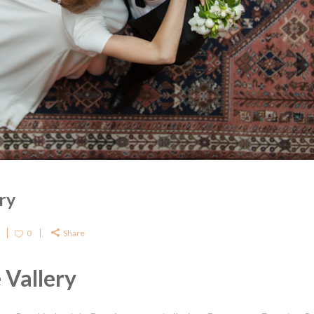
ry
0
Share
 Vallery