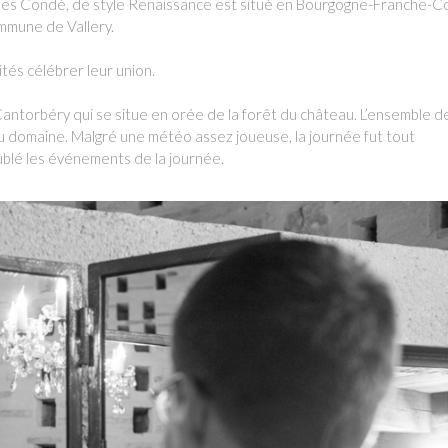
u des Condé, de style Renaissance est situé en Bourgogne-Franche-
ommune de Vallery.
tés célébrer leur union.
 Cantorbéry qui se situe en orée de la forêt du château. L’ensemble d
 du domaine. Malgré une météo assez joueuse, la journée fut tout
oublé les événements de la journée.