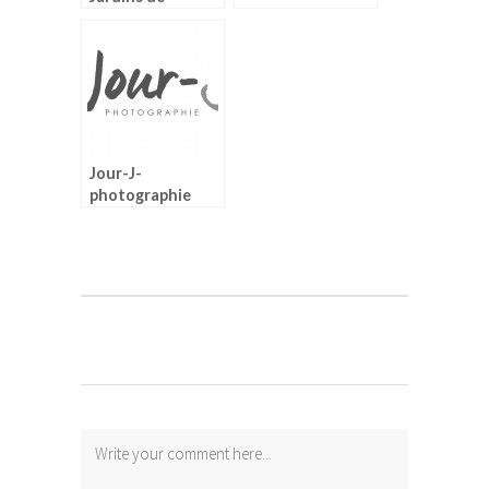
Marqueyssac en
Dordogne
Jour-J-
photographie
fait peau neuve