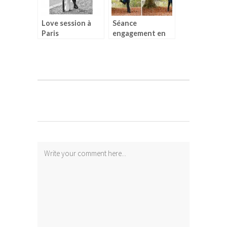
Love session à
Séance
Paris
engagement en
automne pour E
& N